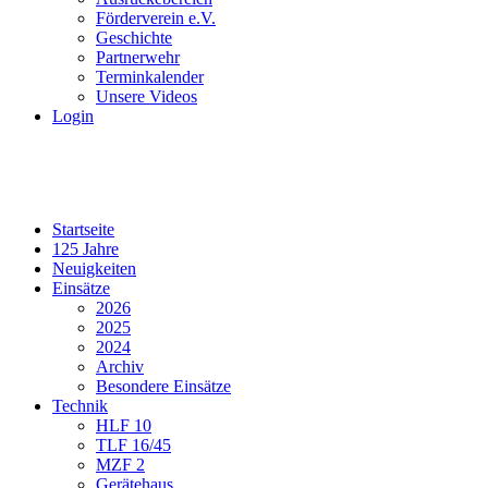
Förderverein e.V.
Geschichte
Partnerwehr
Terminkalender
Unsere Videos
Login
Startseite
125 Jahre
Neuigkeiten
Einsätze
2026
2025
2024
Archiv
Besondere Einsätze
Technik
HLF 10
TLF 16/45
MZF 2
Gerätehaus