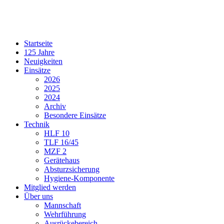
Startseite
125 Jahre
Neuigkeiten
Einsätze
2026
2025
2024
Archiv
Besondere Einsätze
Technik
HLF 10
TLF 16/45
MZF 2
Gerätehaus
Absturzsicherung
Hygiene-Komponente
Mitglied werden
Über uns
Mannschaft
Wehrführung
Ausrückebereich