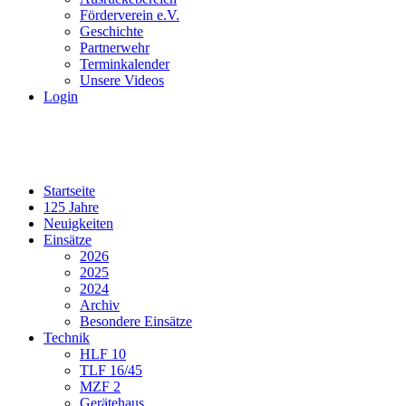
Förderverein e.V.
Geschichte
Partnerwehr
Terminkalender
Unsere Videos
Login
Startseite
125 Jahre
Neuigkeiten
Einsätze
2026
2025
2024
Archiv
Besondere Einsätze
Technik
HLF 10
TLF 16/45
MZF 2
Gerätehaus