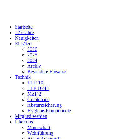
Startseite
125 Jahre
Neuigkeiten
Einsätze
2026
2025
2024
Archiv
Besondere Einsätze
Technik
HLF 10
TLF 16/45
MZF 2
Gerätehaus
Absturzsicherung
Hygiene-Komponente
Mitglied werden
Über uns
Mannschaft
Wehrführung
Ausrückebereich