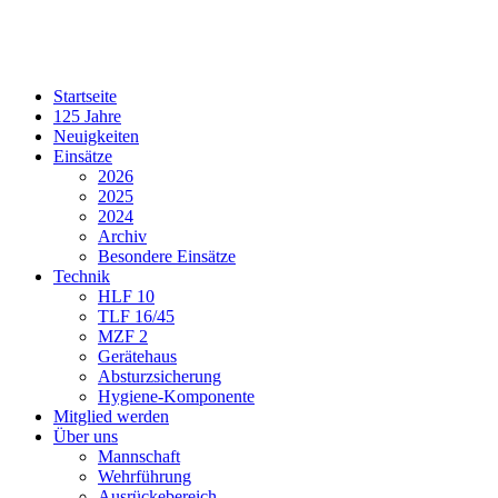
Startseite
125 Jahre
Neuigkeiten
Einsätze
2026
2025
2024
Archiv
Besondere Einsätze
Technik
HLF 10
TLF 16/45
MZF 2
Gerätehaus
Absturzsicherung
Hygiene-Komponente
Mitglied werden
Über uns
Mannschaft
Wehrführung
Ausrückebereich