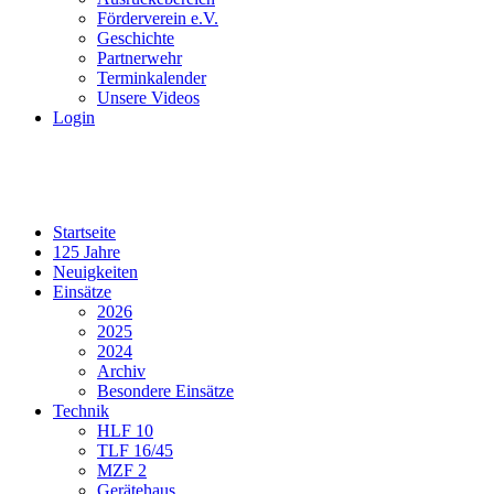
Förderverein e.V.
Geschichte
Partnerwehr
Terminkalender
Unsere Videos
Login
Startseite
125 Jahre
Neuigkeiten
Einsätze
2026
2025
2024
Archiv
Besondere Einsätze
Technik
HLF 10
TLF 16/45
MZF 2
Gerätehaus