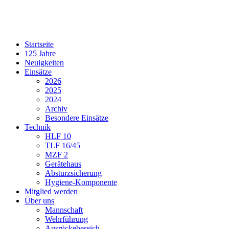
Startseite
125 Jahre
Neuigkeiten
Einsätze
2026
2025
2024
Archiv
Besondere Einsätze
Technik
HLF 10
TLF 16/45
MZF 2
Gerätehaus
Absturzsicherung
Hygiene-Komponente
Mitglied werden
Über uns
Mannschaft
Wehrführung
Ausrückebereich