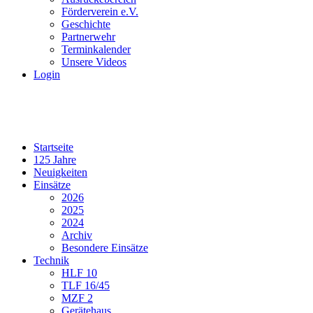
Förderverein e.V.
Geschichte
Partnerwehr
Terminkalender
Unsere Videos
Login
Startseite
125 Jahre
Neuigkeiten
Einsätze
2026
2025
2024
Archiv
Besondere Einsätze
Technik
HLF 10
TLF 16/45
MZF 2
Gerätehaus