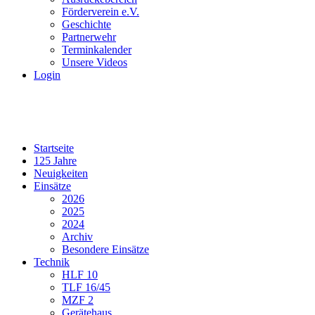
Förderverein e.V.
Geschichte
Partnerwehr
Terminkalender
Unsere Videos
Login
Startseite
125 Jahre
Neuigkeiten
Einsätze
2026
2025
2024
Archiv
Besondere Einsätze
Technik
HLF 10
TLF 16/45
MZF 2
Gerätehaus