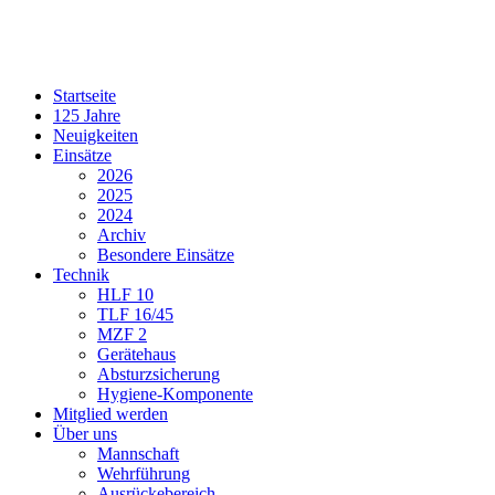
Startseite
125 Jahre
Neuigkeiten
Einsätze
2026
2025
2024
Archiv
Besondere Einsätze
Technik
HLF 10
TLF 16/45
MZF 2
Gerätehaus
Absturzsicherung
Hygiene-Komponente
Mitglied werden
Über uns
Mannschaft
Wehrführung
Ausrückebereich