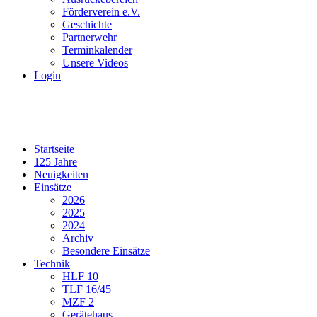
Förderverein e.V.
Geschichte
Partnerwehr
Terminkalender
Unsere Videos
Login
Startseite
125 Jahre
Neuigkeiten
Einsätze
2026
2025
2024
Archiv
Besondere Einsätze
Technik
HLF 10
TLF 16/45
MZF 2
Gerätehaus