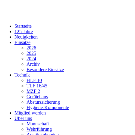
Startseite
125 Jahre
Neuigkeiten
Einsätze
2026
2025
2024
Archiv
Besondere Einsätze
Technik
HLF 10
TLF 16/45
MZF 2
Gerätehaus
Absturzsicherung
Hygiene-Komponente
Mitglied werden
Über uns
Mannschaft
Wehrführung
Ausrückebereich