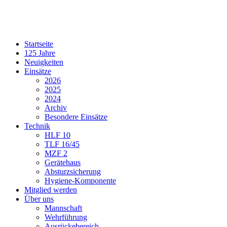
Startseite
125 Jahre
Neuigkeiten
Einsätze
2026
2025
2024
Archiv
Besondere Einsätze
Technik
HLF 10
TLF 16/45
MZF 2
Gerätehaus
Absturzsicherung
Hygiene-Komponente
Mitglied werden
Über uns
Mannschaft
Wehrführung
Ausrückebereich