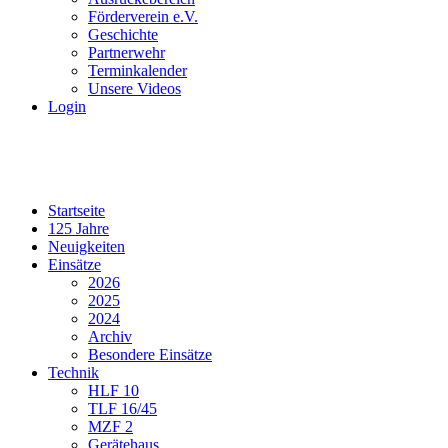
Förderverein e.V.
Geschichte
Partnerwehr
Terminkalender
Unsere Videos
Login
Startseite
125 Jahre
Neuigkeiten
Einsätze
2026
2025
2024
Archiv
Besondere Einsätze
Technik
HLF 10
TLF 16/45
MZF 2
Gerätehaus