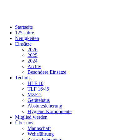
Startseite
125 Jahre
Neuigkeiten
Einsätze
2026
2025
2024
Archiv
Besondere Einsätze
Technik
HLF 10
TLF 16/45
MZF 2
Gerätehaus
Absturzsicherung
Hygiene-Komponente
Mitglied werden
Über uns
Mannschaft
Wehrführung
Ausrückebereich