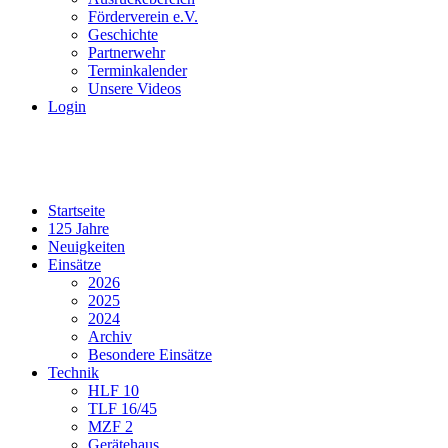
Förderverein e.V.
Geschichte
Partnerwehr
Terminkalender
Unsere Videos
Login
Startseite
125 Jahre
Neuigkeiten
Einsätze
2026
2025
2024
Archiv
Besondere Einsätze
Technik
HLF 10
TLF 16/45
MZF 2
Gerätehaus