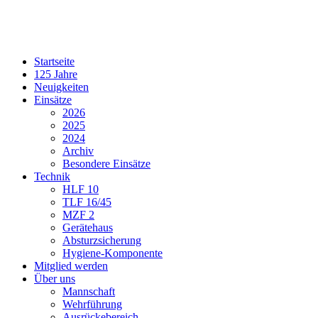
Startseite
125 Jahre
Neuigkeiten
Einsätze
2026
2025
2024
Archiv
Besondere Einsätze
Technik
HLF 10
TLF 16/45
MZF 2
Gerätehaus
Absturzsicherung
Hygiene-Komponente
Mitglied werden
Über uns
Mannschaft
Wehrführung
Ausrückebereich