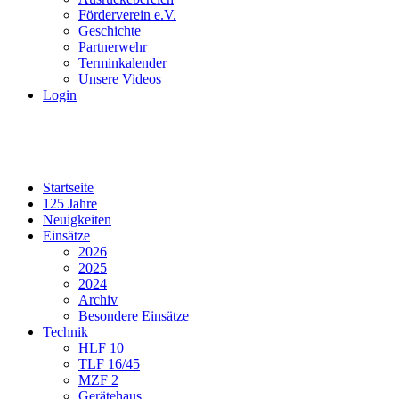
Förderverein e.V.
Geschichte
Partnerwehr
Terminkalender
Unsere Videos
Login
Startseite
125 Jahre
Neuigkeiten
Einsätze
2026
2025
2024
Archiv
Besondere Einsätze
Technik
HLF 10
TLF 16/45
MZF 2
Gerätehaus