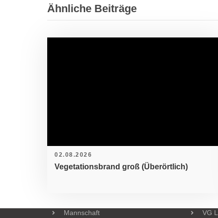
Ähnliche Beiträge
Bei der Freiwilligen Feuerwehr kannst DU mit echter
MACH MIT!
02.08.2026
Vegetationsbrand groß (Überörtlich)
Seiten
Links
Einsätze 2022
Geme
Technik
Vett
Mannschaft
VG L