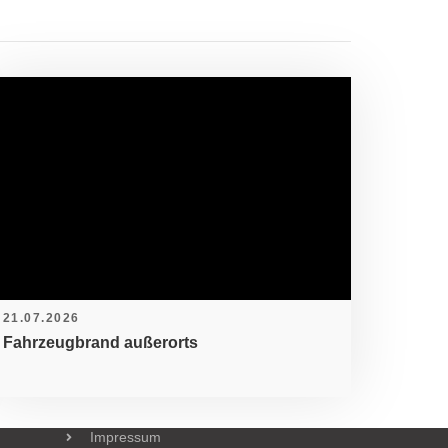
RDERMITGLIED WERDEN
21.07.2026
Fahrzeugbrand außerorts
Informationen
Kontakt
Datenschutz
Impressum