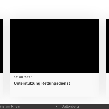
 Leidenschaft punkten.
MITGLIED WERDEN
FÖ
02.08.2026
Unterstützung Rettungsdienst
Einheiten VG Linz
inde Vettelschoß
Linz am Rhein
elschoßer Echo
St. Katharinen
inz am Rhein
Dattenberg