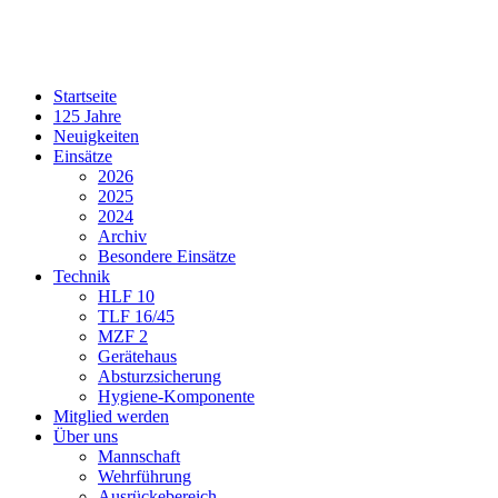
Startseite
125 Jahre
Neuigkeiten
Einsätze
2026
2025
2024
Archiv
Besondere Einsätze
Technik
HLF 10
TLF 16/45
MZF 2
Gerätehaus
Absturzsicherung
Hygiene-Komponente
Mitglied werden
Über uns
Mannschaft
Wehrführung
Ausrückebereich