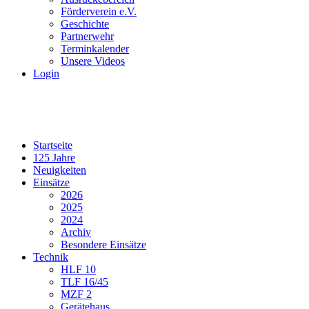
Förderverein e.V.
Geschichte
Partnerwehr
Terminkalender
Unsere Videos
Login
Startseite
125 Jahre
Neuigkeiten
Einsätze
2026
2025
2024
Archiv
Besondere Einsätze
Technik
HLF 10
TLF 16/45
MZF 2
Gerätehaus