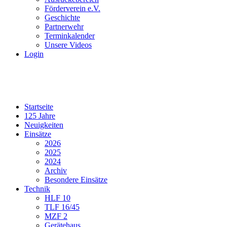
Förderverein e.V.
Geschichte
Partnerwehr
Terminkalender
Unsere Videos
Login
Startseite
125 Jahre
Neuigkeiten
Einsätze
2026
2025
2024
Archiv
Besondere Einsätze
Technik
HLF 10
TLF 16/45
MZF 2
Gerätehaus