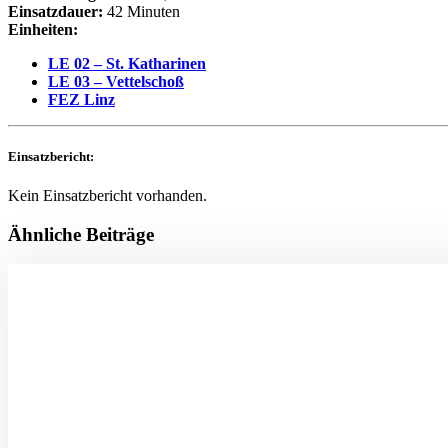
Einsatzdauer:
42 Minuten
Einheiten:
LE 02 – St. Katharinen
LE 03 – Vettelschoß
FEZ Linz
Einsatzbericht:
Kein Einsatzbericht vorhanden.
Ähnliche Beiträge