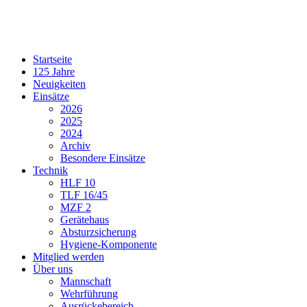
Startseite
125 Jahre
Neuigkeiten
Einsätze
2026
2025
2024
Archiv
Besondere Einsätze
Technik
HLF 10
TLF 16/45
MZF 2
Gerätehaus
Absturzsicherung
Hygiene-Komponente
Mitglied werden
Über uns
Mannschaft
Wehrführung
Ausrückebereich