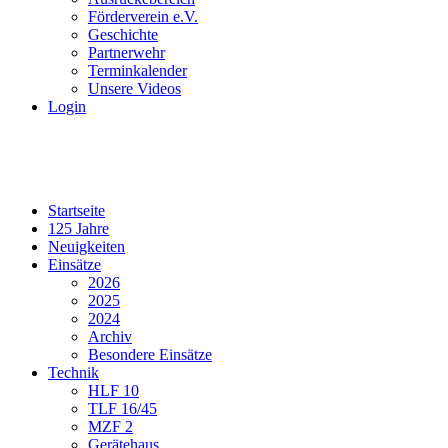
Förderverein e.V.
Geschichte
Partnerwehr
Terminkalender
Unsere Videos
Login
Startseite
125 Jahre
Neuigkeiten
Einsätze
2026
2025
2024
Archiv
Besondere Einsätze
Technik
HLF 10
TLF 16/45
MZF 2
Gerätehaus