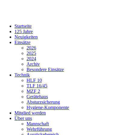
Startseite
125 Jahre
Neuigkeiten
Einsätze
2026
2025
2024
Archiv
Besondere Einsätze
Technik
HLF 10
TLF 16/45
MZF 2
Gerätehaus
Absturzsicherung
Hygiene-Komponente
Mitglied werden
Über uns
Mannschaft
Wehrführung
Ausrückebereich