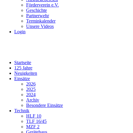
Förderverein e.V.
Geschichte
Partnerwehr
Terminkalender
Unsere Videos
Login
Startseite
125 Jahre
Neuigkeiten
Einsätze
2026
2025
2024
Archiv
Besondere Einsätze
Technik
HLF 10
TLF 16/45
MZF 2
Gerätehaus