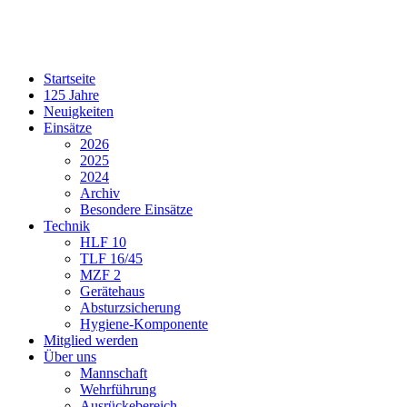
Startseite
125 Jahre
Neuigkeiten
Einsätze
2026
2025
2024
Archiv
Besondere Einsätze
Technik
HLF 10
TLF 16/45
MZF 2
Gerätehaus
Absturzsicherung
Hygiene-Komponente
Mitglied werden
Über uns
Mannschaft
Wehrführung
Ausrückebereich