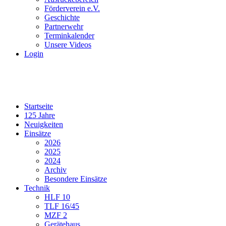
Förderverein e.V.
Geschichte
Partnerwehr
Terminkalender
Unsere Videos
Login
Startseite
125 Jahre
Neuigkeiten
Einsätze
2026
2025
2024
Archiv
Besondere Einsätze
Technik
HLF 10
TLF 16/45
MZF 2
Gerätehaus