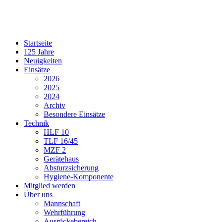
Startseite
125 Jahre
Neuigkeiten
Einsätze
2026
2025
2024
Archiv
Besondere Einsätze
Technik
HLF 10
TLF 16/45
MZF 2
Gerätehaus
Absturzsicherung
Hygiene-Komponente
Mitglied werden
Über uns
Mannschaft
Wehrführung
Ausrückebereich