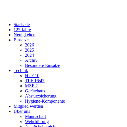
Startseite
125 Jahre
Neuigkeiten
Einsätze
2026
2025
2024
Archiv
Besondere Einsätze
Technik
HLF 10
TLF 16/45
MZF 2
Gerätehaus
Absturzsicherung
Hygiene-Komponente
Mitglied werden
Über uns
Mannschaft
Wehrführung
Ausrückebereich