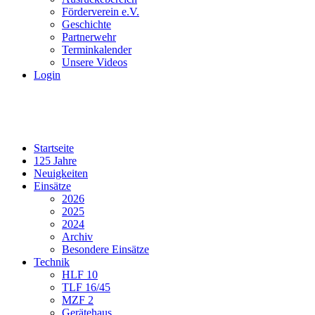
Förderverein e.V.
Geschichte
Partnerwehr
Terminkalender
Unsere Videos
Login
Startseite
125 Jahre
Neuigkeiten
Einsätze
2026
2025
2024
Archiv
Besondere Einsätze
Technik
HLF 10
TLF 16/45
MZF 2
Gerätehaus