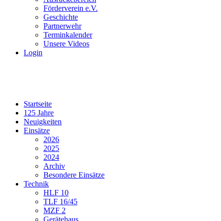
Förderverein e.V.
Geschichte
Partnerwehr
Terminkalender
Unsere Videos
Login
Startseite
125 Jahre
Neuigkeiten
Einsätze
2026
2025
2024
Archiv
Besondere Einsätze
Technik
HLF 10
TLF 16/45
MZF 2
Gerätehaus