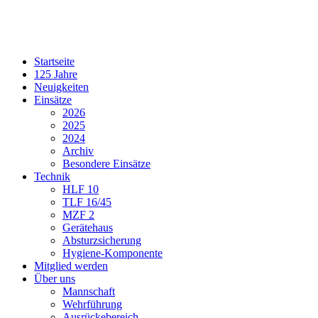
Startseite
125 Jahre
Neuigkeiten
Einsätze
2026
2025
2024
Archiv
Besondere Einsätze
Technik
HLF 10
TLF 16/45
MZF 2
Gerätehaus
Absturzsicherung
Hygiene-Komponente
Mitglied werden
Über uns
Mannschaft
Wehrführung
Ausrückebereich