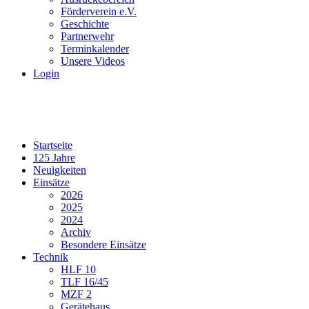
Förderverein e.V.
Geschichte
Partnerwehr
Terminkalender
Unsere Videos
Login
Startseite
125 Jahre
Neuigkeiten
Einsätze
2026
2025
2024
Archiv
Besondere Einsätze
Technik
HLF 10
TLF 16/45
MZF 2
Gerätehaus