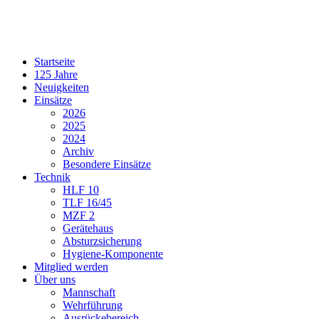
Startseite
125 Jahre
Neuigkeiten
Einsätze
2026
2025
2024
Archiv
Besondere Einsätze
Technik
HLF 10
TLF 16/45
MZF 2
Gerätehaus
Absturzsicherung
Hygiene-Komponente
Mitglied werden
Über uns
Mannschaft
Wehrführung
Ausrückebereich