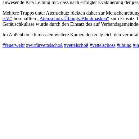
anwesende Kita Leitung mit, dass nach erfolgter Evakuierung der ges
Mehrere Trupps unter Atemschutz rückten daher zur Menschenrettung 
e.V.“
beschafften
„Atemschutz-Übungs-Blindmasken“
zum Einsatz. Di
Geräuschkulisse wurde durch den Einsatz des auf Verbandsgemeinde-
Im Außenbereich mussten weitere Kameraden zeitgleich den verunfall
#feuerwehr
#wirfürvettelschoß
#vettelschoß
#vettelschoss
#übung
#i