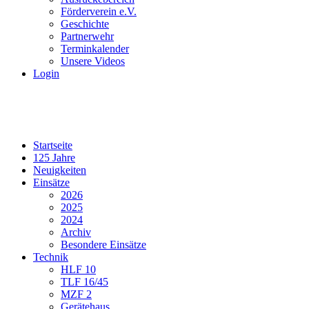
Förderverein e.V.
Geschichte
Partnerwehr
Terminkalender
Unsere Videos
Login
Startseite
125 Jahre
Neuigkeiten
Einsätze
2026
2025
2024
Archiv
Besondere Einsätze
Technik
HLF 10
TLF 16/45
MZF 2
Gerätehaus