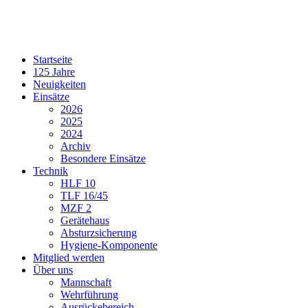
Startseite
125 Jahre
Neuigkeiten
Einsätze
2026
2025
2024
Archiv
Besondere Einsätze
Technik
HLF 10
TLF 16/45
MZF 2
Gerätehaus
Absturzsicherung
Hygiene-Komponente
Mitglied werden
Über uns
Mannschaft
Wehrführung
Ausrückebereich