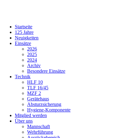
Startseite
125 Jahre
Neuigkeiten
Einsätze
2026
2025
2024
Archiv
Besondere Einsätze
Technik
HLF 10
TLF 16/45
MZF 2
Gerätehaus
Absturzsicherung
Hygiene-Komponente
Mitglied werden
Über uns
Mannschaft
Wehrführung
Ausrückebereich