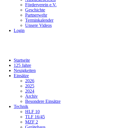
Förderverein e.V.
Geschichte
Partnerwehr
Terminkalender
Unsere Videos
Login
Startseite
125 Jahre
Neuigkeiten
Einsätze
2026
2025
2024
Archiv
Besondere Einsätze
Technik
HLF 10
TLF 16/45
MZF 2
Gerätehaus