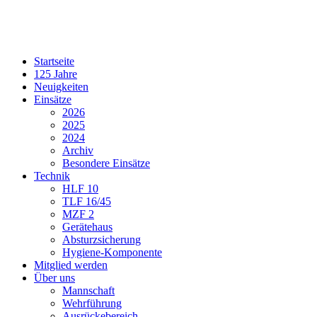
Startseite
125 Jahre
Neuigkeiten
Einsätze
2026
2025
2024
Archiv
Besondere Einsätze
Technik
HLF 10
TLF 16/45
MZF 2
Gerätehaus
Absturzsicherung
Hygiene-Komponente
Mitglied werden
Über uns
Mannschaft
Wehrführung
Ausrückebereich