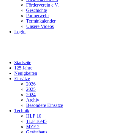
Förderverein e.V.
Geschichte
Partnerwehr
Terminkalender
Unsere Videos
Login
Startseite
125 Jahre
Neuigkeiten
Einsätze
2026
2025
2024
Archiv
Besondere Einsätze
Technik
HLF 10
TLF 16/45
MZF 2
Gerätehaus