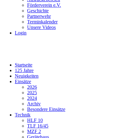
Förderverein e.V.
Geschichte
Partnerwehr
Terminkalender
Unsere Videos
Login
Startseite
125 Jahre
Neuigkeiten
Einsätze
2026
2025
2024
Archiv
Besondere Einsätze
Technik
HLF 10
TLF 16/45
MZF 2
Gerätehaus