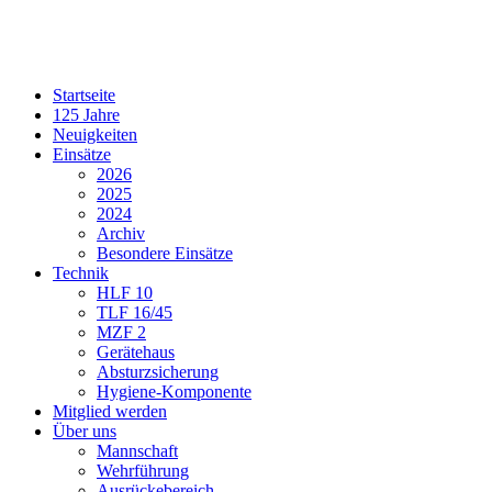
Startseite
125 Jahre
Neuigkeiten
Einsätze
2026
2025
2024
Archiv
Besondere Einsätze
Technik
HLF 10
TLF 16/45
MZF 2
Gerätehaus
Absturzsicherung
Hygiene-Komponente
Mitglied werden
Über uns
Mannschaft
Wehrführung
Ausrückebereich