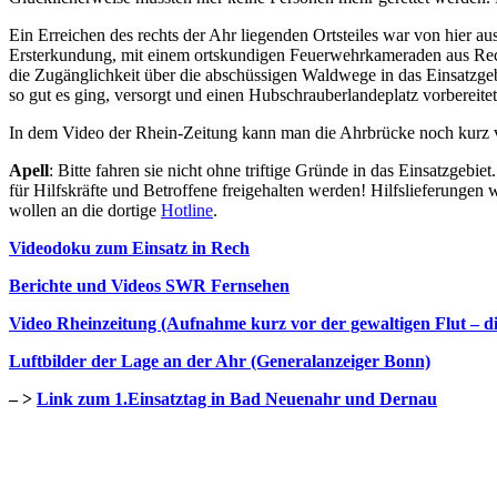
Ein Erreichen des rechts der Ahr liegenden Ortsteiles war von hier a
Ersterkundung, mit einem ortskundigen Feuerwehrkameraden aus Rec
die Zugänglichkeit über die abschüssigen Waldwege in das Einsatzgebi
so gut es ging, versorgt und einen Hubschrauberlandeplatz vorbereite
In dem Video der Rhein-Zeitung kann man die Ahrbrücke noch kurz v
Apell
: Bitte fahren sie nicht ohne triftige Gründe in das Einsatzgeb
für Hilfskräfte und Betroffene freigehalten werden! Hilfslieferungen 
wollen an die dortige
Hotline
.
Videodoku zum Einsatz in Rech
Berichte und Videos SWR Fernsehen
Video Rheinzeitung (Aufnahme kurz vor der gewaltigen Flut – die
Luftbilder der Lage an der Ahr (Generalanzeiger Bonn)
– >
Link zum 1.Einsatztag in Bad Neuenahr und Dernau