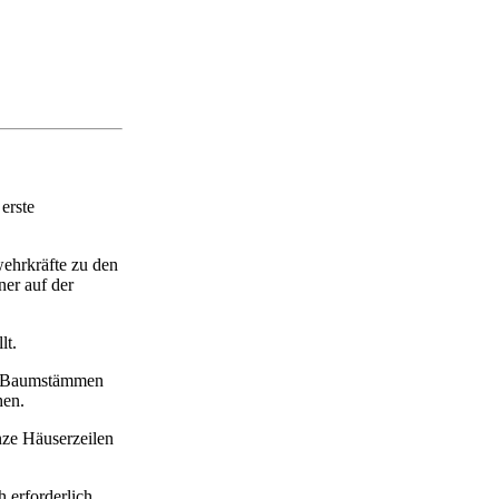
erste
ehrkräfte zu den
er auf der
lt.
nd Baumstämmen
hen.
nze Häuserzeilen
 erforderlich.