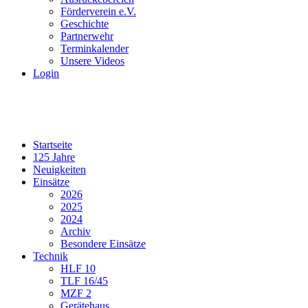
Förderverein e.V.
Geschichte
Partnerwehr
Terminkalender
Unsere Videos
Login
Startseite
125 Jahre
Neuigkeiten
Einsätze
2026
2025
2024
Archiv
Besondere Einsätze
Technik
HLF 10
TLF 16/45
MZF 2
Gerätehaus