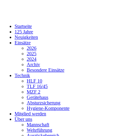
Startseite
125 Jahre
Neuigkeiten
Einsätze
2026
2025
2024
Archiv
Besondere Einsätze
Technik
HLF 10
TLF 16/45
MZF 2
Gerätehaus
Absturzsicherung
Hygiene-Komponente
Mitglied werden
Über uns
Mannschaft
Wehrführung
Ausrückebereich