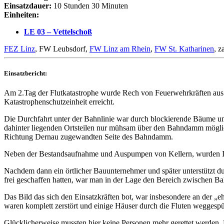
Einsatzdauer:
10 Stunden 30 Minuten
Einheiten:
LE 03 – Vettelschoß
FEZ Linz
, FW Leubsdorf,
FW Linz am Rhein
,
FW St. Katharinen
, z
Einsatzbericht:
Am 2.Tag der Flutkatastrophe wurde Rech von Feuerwehrkräften aus V
Katastrophenschutzeinheit erreicht.
Die Durchfahrt unter der Bahnlinie war durch blockierende Bäume u
dahinter liegenden Ortsteilen nur mühsam über den Bahndamm möglic
Richtung Dernau zugewandten Seite des Bahndamm.
Neben der Bestandsaufnahme und Auspumpen von Kellern, wurden IBC
Nachdem dann ein örtlicher Bauunternehmer und später unterstütz
frei geschaffen hatten, war man in der Lage den Bereich zwischen 
Das Bild das sich den Einsatzkräften bot, war insbesondere an der „
waren komplett zerstört und einige Häuser durch die Fluten weggesp
Glücklicherweise mussten hier keine Personen mehr gerettet werden. E