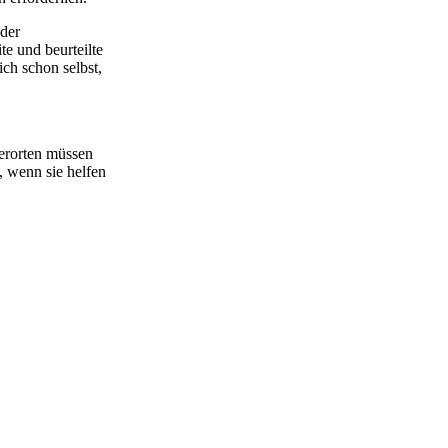
 der
e und beurteilte
ch schon selbst,
.
gerorten müssen
, wenn sie helfen