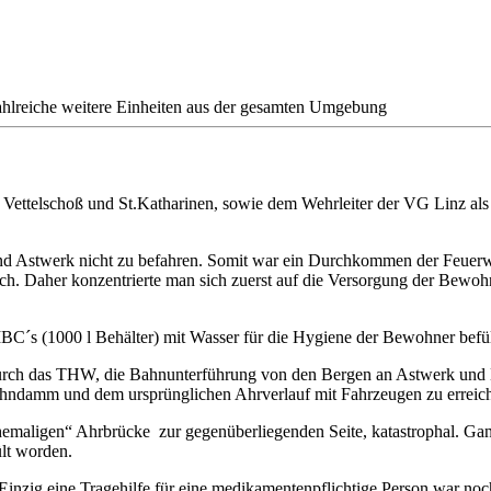
ahlreiche weitere Einheiten aus der gesamten Umgebung
ettelschoß und St.Katharinen, sowie dem Wehrleiter der VG Linz als 
nd Astwerk nicht zu befahren. Somit war ein Durchkommen der Feuerw
h. Daher konzentrierte man sich zuerst auf die Versorgung der Bewohn
´s (1000 l Behälter) mit Wasser für die Hygiene der Bewohner befül
t durch das THW, die Bahnunterführung von den Bergen an Astwerk u
Bahndamm und dem ursprünglichen Ahrverlauf mit Fahrzeugen zu erreic
ehemaligen“ Ahrbrücke zur gegenüberliegenden Seite, katastrophal. Ga
ült worden.
inzig eine Tragehilfe für eine medikamentenpflichtige Person war noch