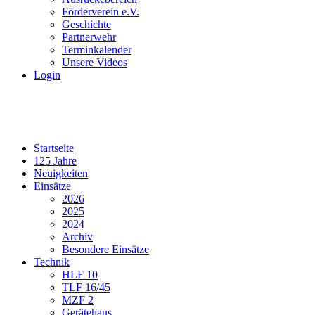
Förderverein e.V.
Geschichte
Partnerwehr
Terminkalender
Unsere Videos
Login
Startseite
125 Jahre
Neuigkeiten
Einsätze
2026
2025
2024
Archiv
Besondere Einsätze
Technik
HLF 10
TLF 16/45
MZF 2
Gerätehaus