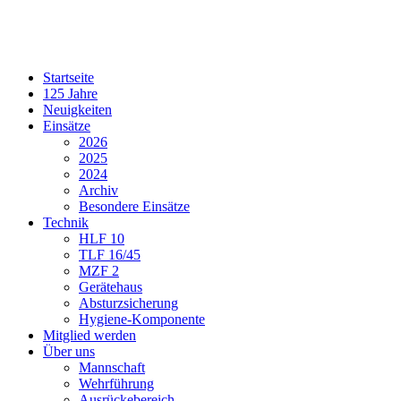
Startseite
125 Jahre
Neuigkeiten
Einsätze
2026
2025
2024
Archiv
Besondere Einsätze
Technik
HLF 10
TLF 16/45
MZF 2
Gerätehaus
Absturzsicherung
Hygiene-Komponente
Mitglied werden
Über uns
Mannschaft
Wehrführung
Ausrückebereich