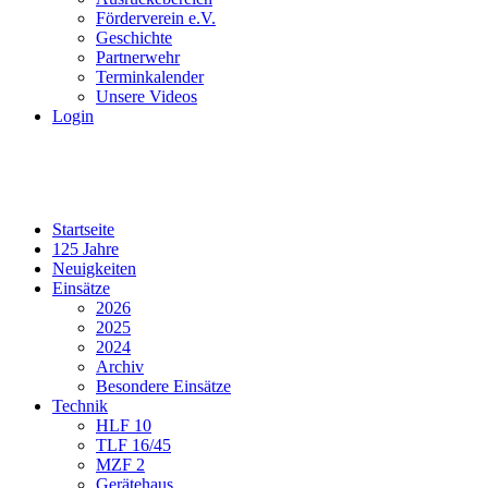
Förderverein e.V.
Geschichte
Partnerwehr
Terminkalender
Unsere Videos
Login
Startseite
125 Jahre
Neuigkeiten
Einsätze
2026
2025
2024
Archiv
Besondere Einsätze
Technik
HLF 10
TLF 16/45
MZF 2
Gerätehaus