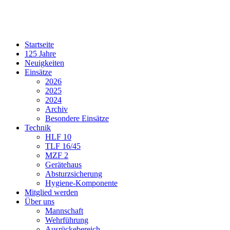
Startseite
125 Jahre
Neuigkeiten
Einsätze
2026
2025
2024
Archiv
Besondere Einsätze
Technik
HLF 10
TLF 16/45
MZF 2
Gerätehaus
Absturzsicherung
Hygiene-Komponente
Mitglied werden
Über uns
Mannschaft
Wehrführung
Ausrückebereich