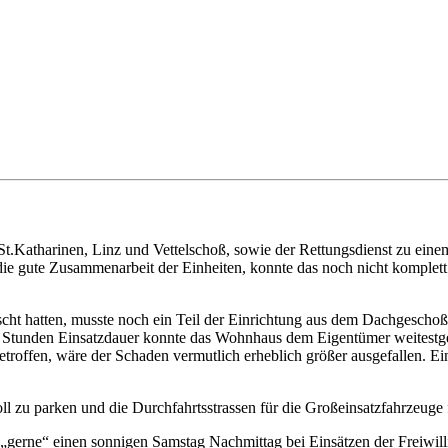
.Katharinen, Linz und Vettelschoß, sowie der Rettungsdienst zu ein
die gute Zusammenarbeit der Einheiten, konnte das noch nicht komplet
ht hatten, musste noch ein Teil der Einrichtung aus dem Dachgescho
t 3 Stunden Einsatzdauer konnte das Wohnhaus dem Eigentümer weitestg
troffen, wäre der Schaden vermutlich erheblich größer ausgefallen. 
ll zu parken und die Durchfahrtsstrassen für die Großeinsatzfahrzeuge 
nd „gerne“ einen sonnigen Samstag Nachmittag bei Einsätzen der Freiwi