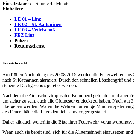
Einsatzdauer:
1 Stunde 45 Minuten
Einheiten:
LE 01 – Linz
LE 02 – St. Katharinen
LE 03 – Vettelschoß
FEZ Linz
Polizei
Rettungsdienst
Einsatzbericht:
Am frühen Nachmittag des 20.08.2016 werden die Feuerwehren aus St
nach St.Katharinen alarmiert. Durch den schnellen Löschangriff und 
stehende Dachgeschoß gerettet werden.
Nachdem die Atemschutztrupps den Brandherd gefunden und abgelösc
um sicher zu sein, auch alle Glutnester entdeckt zu haben. Nach gu
übergeben werden. Wären die Wehren nur einige Minuten später einge
des Feuers hätte die Lage deutlich schwieriger gestaltet.
Daher gilt auch weiterhin die Bitte ihrer Feuerwehr, verantwortungsvo
Wenn auch sie bereit sind, sich für die Allgemeinheit einzusetzen u