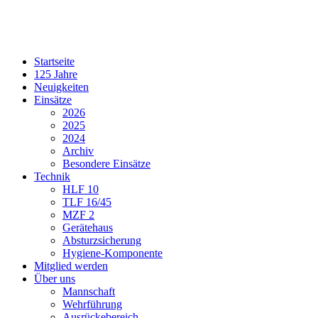
Startseite
125 Jahre
Neuigkeiten
Einsätze
2026
2025
2024
Archiv
Besondere Einsätze
Technik
HLF 10
TLF 16/45
MZF 2
Gerätehaus
Absturzsicherung
Hygiene-Komponente
Mitglied werden
Über uns
Mannschaft
Wehrführung
Ausrückebereich