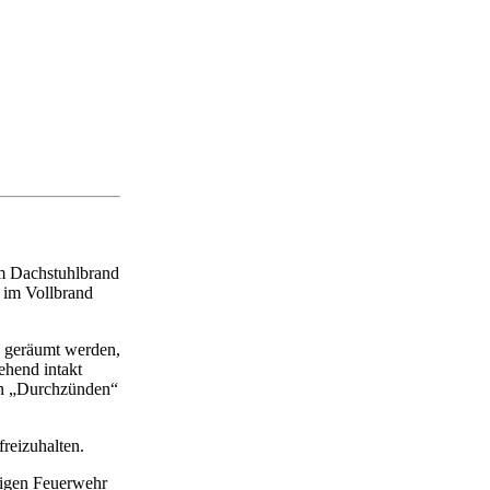
em Dachstuhlbrand
t im Vollbrand
ß geräumt werden,
ehend intakt
Ein „Durchzünden“
freizuhalten.
lligen Feuerwehr