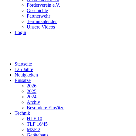
Förderverein e.V.
Geschichte
Partnerwehr
Terminkalender
Unsere Videos
Login
Startseite
125 Jahre
Neuigkeiten
Einsätze
2026
2025
2024
Archiv
Besondere Einsätze
Technik
HLF 10
TLF 16/45
MZF 2
Gerätehaus