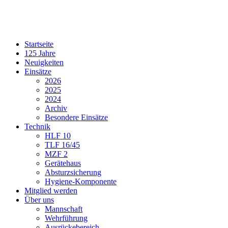
Startseite
125 Jahre
Neuigkeiten
Einsätze
2026
2025
2024
Archiv
Besondere Einsätze
Technik
HLF 10
TLF 16/45
MZF 2
Gerätehaus
Absturzsicherung
Hygiene-Komponente
Mitglied werden
Über uns
Mannschaft
Wehrführung
Ausrückebereich