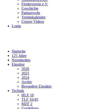
Förderverein e.V.
Geschichte
Partnerwehr
Terminkalender
Unsere Videos
Login
Startseite
125 Jahre
Neuigkeiten
Einsätze
2026
2025
2024
Archiv
Besondere Einsätze
Technik
HLF 10
TLF 16/45
MZF 2
Gerätehaus