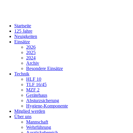
Startseite
125 Jahre
Neuigkeiten
Einsätze
2026
2025
2024
Archiv
Besondere Einsätze
Technik
HLF 10
TLF 16/45
MZF 2
Gerätehaus
Absturzsicherung
Hygiene-Komponente
Mitglied werden
Über uns
Mannschaft
Wehrführung
Ausrückebereich