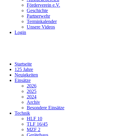
Förderverein e.V.
Geschichte
Partnerwehr
Terminkalender
Unsere Videos
Login
Startseite
125 Jahre
Neuigkeiten
Einsätze
2026
2025
2024
Archiv
Besondere Einsätze
Technik
HLF 10
TLF 16/45
MZF 2
Gerätehaus