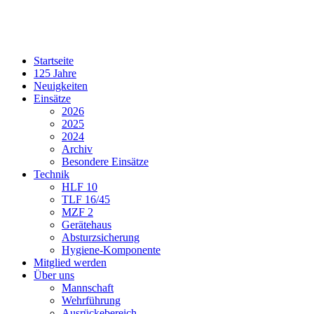
Startseite
125 Jahre
Neuigkeiten
Einsätze
2026
2025
2024
Archiv
Besondere Einsätze
Technik
HLF 10
TLF 16/45
MZF 2
Gerätehaus
Absturzsicherung
Hygiene-Komponente
Mitglied werden
Über uns
Mannschaft
Wehrführung
Ausrückebereich