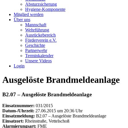
Absturzsicherung
Hygiene-Komponente
Mitglied werden
Über uns
Mannschaft
Wehrführung
Ausrückebereich
Förderverein e.V.
Geschichte
Partnerwehr
Terminkalender
Unsere Videos
Login
Ausgelöste Brandmeldeanlage
B2.07 – Ausgelöste Brandmeldeanlage
Einsatznummer:
031/2015
Datum-/Uhrzeit:
27.06.2015 um 20:36 Uhr
Einsatzmeldung:
B2.07 – Ausgelöste Brandmeldeanlage
Einsatzort:
Rheinstraße, Vettelschoß
Alarmierungsart:
FME