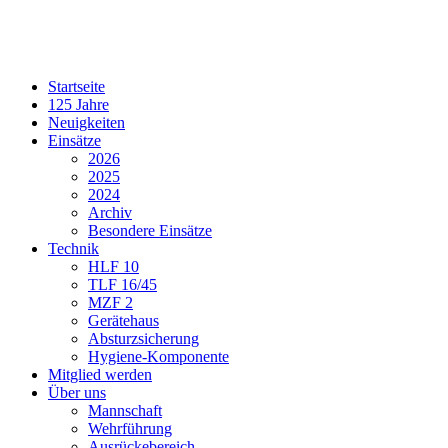
Startseite
125 Jahre
Neuigkeiten
Einsätze
2026
2025
2024
Archiv
Besondere Einsätze
Technik
HLF 10
TLF 16/45
MZF 2
Gerätehaus
Absturzsicherung
Hygiene-Komponente
Mitglied werden
Über uns
Mannschaft
Wehrführung
Ausrückebereich