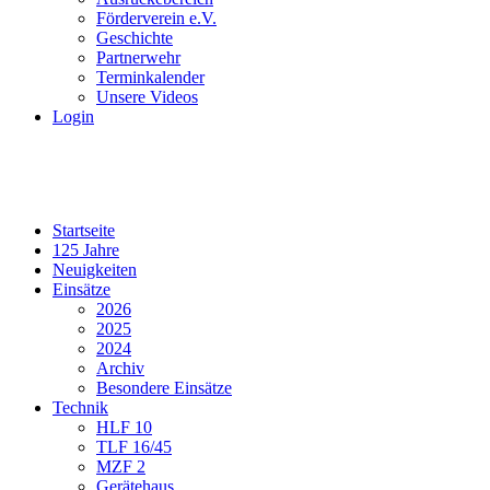
Förderverein e.V.
Geschichte
Partnerwehr
Terminkalender
Unsere Videos
Login
Startseite
125 Jahre
Neuigkeiten
Einsätze
2026
2025
2024
Archiv
Besondere Einsätze
Technik
HLF 10
TLF 16/45
MZF 2
Gerätehaus