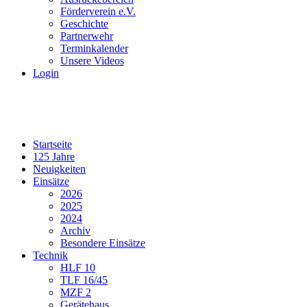
Förderverein e.V.
Geschichte
Partnerwehr
Terminkalender
Unsere Videos
Login
Startseite
125 Jahre
Neuigkeiten
Einsätze
2026
2025
2024
Archiv
Besondere Einsätze
Technik
HLF 10
TLF 16/45
MZF 2
Gerätehaus