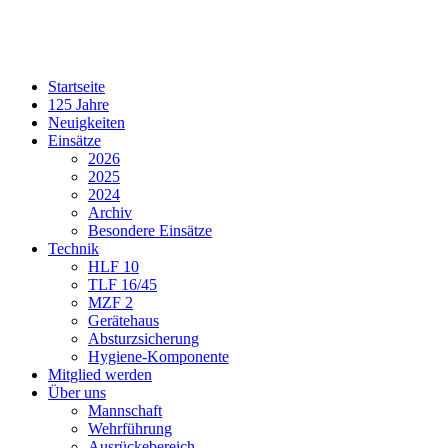
Startseite
125 Jahre
Neuigkeiten
Einsätze
2026
2025
2024
Archiv
Besondere Einsätze
Technik
HLF 10
TLF 16/45
MZF 2
Gerätehaus
Absturzsicherung
Hygiene-Komponente
Mitglied werden
Über uns
Mannschaft
Wehrführung
Ausrückebereich