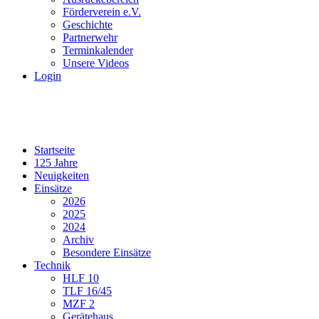
Förderverein e.V.
Geschichte
Partnerwehr
Terminkalender
Unsere Videos
Login
Startseite
125 Jahre
Neuigkeiten
Einsätze
2026
2025
2024
Archiv
Besondere Einsätze
Technik
HLF 10
TLF 16/45
MZF 2
Gerätehaus