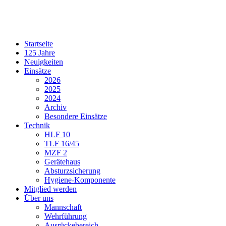
Startseite
125 Jahre
Neuigkeiten
Einsätze
2026
2025
2024
Archiv
Besondere Einsätze
Technik
HLF 10
TLF 16/45
MZF 2
Gerätehaus
Absturzsicherung
Hygiene-Komponente
Mitglied werden
Über uns
Mannschaft
Wehrführung
Ausrückebereich