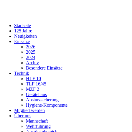
Startseite
125 Jahre
Neuigkeiten
Einsätze
2026
2025
2024
Archiv
Besondere Einsätze
Technik
HLF 10
TLF 16/45
MZF 2
Gerätehaus
Absturzsicherung
Hygiene-Komponente
Mitglied werden
Über uns
Mannschaft
Wehrführung
Ausrückebereich