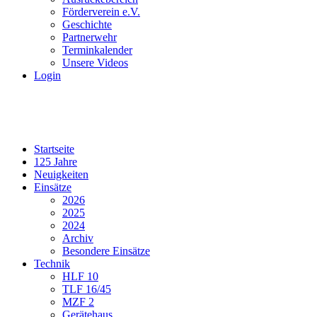
Förderverein e.V.
Geschichte
Partnerwehr
Terminkalender
Unsere Videos
Login
Startseite
125 Jahre
Neuigkeiten
Einsätze
2026
2025
2024
Archiv
Besondere Einsätze
Technik
HLF 10
TLF 16/45
MZF 2
Gerätehaus