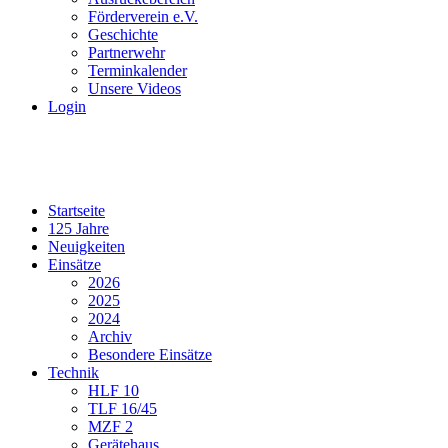
Förderverein e.V.
Geschichte
Partnerwehr
Terminkalender
Unsere Videos
Login
Startseite
125 Jahre
Neuigkeiten
Einsätze
2026
2025
2024
Archiv
Besondere Einsätze
Technik
HLF 10
TLF 16/45
MZF 2
Gerätehaus