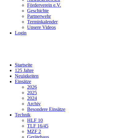
Förderverein e.V.
Geschichte
Partnerwehr
Terminkalender
Unsere Videos
Login
Startseite
125 Jahre
Neuigkeiten
Einsätze
2026
2025
2024
Archiv
Besondere Einsätze
Technik
HLF 10
TLF 16/45
MZF 2
Gerätehaus