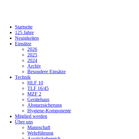
Startseite
125 Jahre
Neuigkeiten
Einsätze
2026
2025
2024
Archiv
Besondere Einsätze
Technik
HLF 10
TLF 16/45
MZF 2
Gerätehaus
Absturzsicherung
Hygiene-Komponente
Mitglied werden
Über uns
Mannschaft
Wehrführung
Ausrückebereich