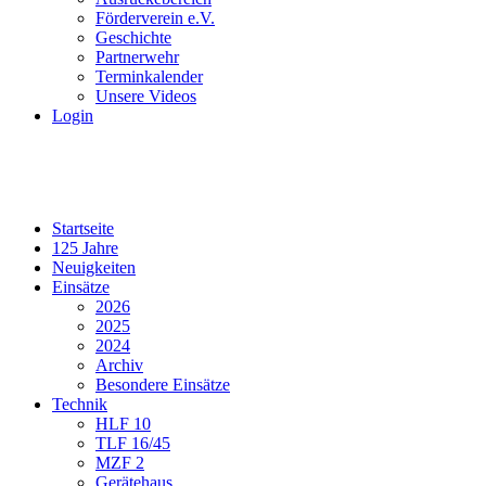
Förderverein e.V.
Geschichte
Partnerwehr
Terminkalender
Unsere Videos
Login
Startseite
125 Jahre
Neuigkeiten
Einsätze
2026
2025
2024
Archiv
Besondere Einsätze
Technik
HLF 10
TLF 16/45
MZF 2
Gerätehaus