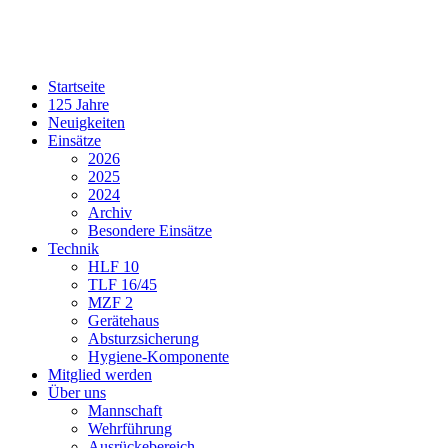
Startseite
125 Jahre
Neuigkeiten
Einsätze
2026
2025
2024
Archiv
Besondere Einsätze
Technik
HLF 10
TLF 16/45
MZF 2
Gerätehaus
Absturzsicherung
Hygiene-Komponente
Mitglied werden
Über uns
Mannschaft
Wehrführung
Ausrückebereich