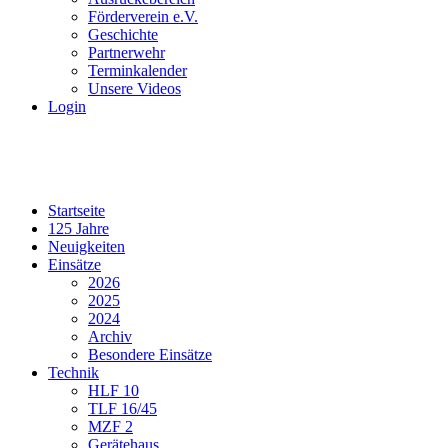
Förderverein e.V.
Geschichte
Partnerwehr
Terminkalender
Unsere Videos
Login
Startseite
125 Jahre
Neuigkeiten
Einsätze
2026
2025
2024
Archiv
Besondere Einsätze
Technik
HLF 10
TLF 16/45
MZF 2
Gerätehaus