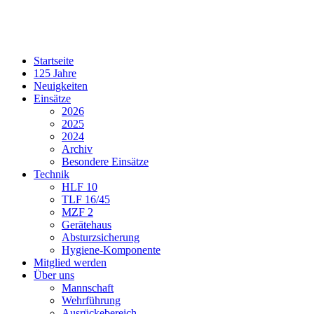
Startseite
125 Jahre
Neuigkeiten
Einsätze
2026
2025
2024
Archiv
Besondere Einsätze
Technik
HLF 10
TLF 16/45
MZF 2
Gerätehaus
Absturzsicherung
Hygiene-Komponente
Mitglied werden
Über uns
Mannschaft
Wehrführung
Ausrückebereich