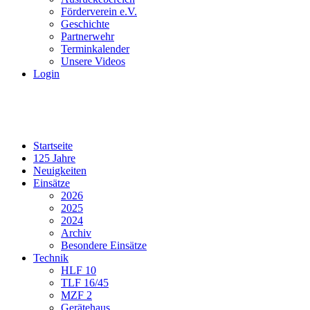
Förderverein e.V.
Geschichte
Partnerwehr
Terminkalender
Unsere Videos
Login
Startseite
125 Jahre
Neuigkeiten
Einsätze
2026
2025
2024
Archiv
Besondere Einsätze
Technik
HLF 10
TLF 16/45
MZF 2
Gerätehaus