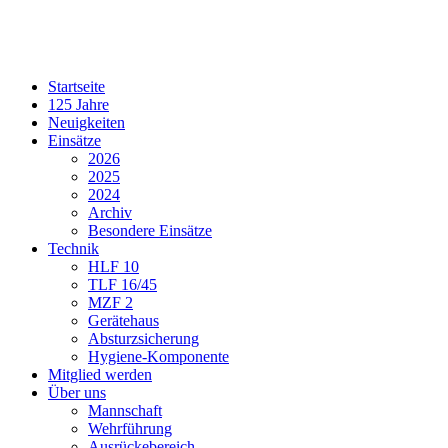
Startseite
125 Jahre
Neuigkeiten
Einsätze
2026
2025
2024
Archiv
Besondere Einsätze
Technik
HLF 10
TLF 16/45
MZF 2
Gerätehaus
Absturzsicherung
Hygiene-Komponente
Mitglied werden
Über uns
Mannschaft
Wehrführung
Ausrückebereich