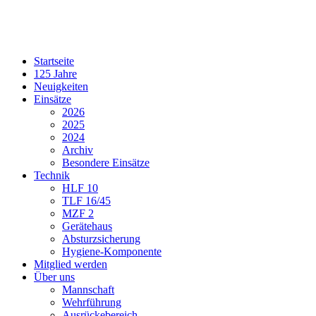
Startseite
125 Jahre
Neuigkeiten
Einsätze
2026
2025
2024
Archiv
Besondere Einsätze
Technik
HLF 10
TLF 16/45
MZF 2
Gerätehaus
Absturzsicherung
Hygiene-Komponente
Mitglied werden
Über uns
Mannschaft
Wehrführung
Ausrückebereich