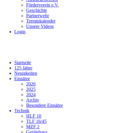
Förderverein e.V.
Geschichte
Partnerwehr
Terminkalender
Unsere Videos
Login
Startseite
125 Jahre
Neuigkeiten
Einsätze
2026
2025
2024
Archiv
Besondere Einsätze
Technik
HLF 10
TLF 16/45
MZF 2
Gerätehaus