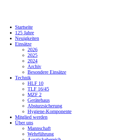
Startseite
125 Jahre
Neuigkeiten
Einsätze
2026
2025
2024
Archiv
Besondere Einsätze
Technik
HLF 10
TLF 16/45
MZF 2
Gerätehaus
Absturzsicherung
Hygiene-Komponente
Mitglied werden
Über uns
Mannschaft
Wehrführung
Ausrückebereich