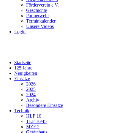
Förderverein e.V.
Geschichte
Partnerwehr
Terminkalender
Unsere Videos
Login
Startseite
125 Jahre
Neuigkeiten
Einsätze
2026
2025
2024
Archiv
Besondere Einsätze
Technik
HLF 10
TLF 16/45
MZF 2
Gerätehaus