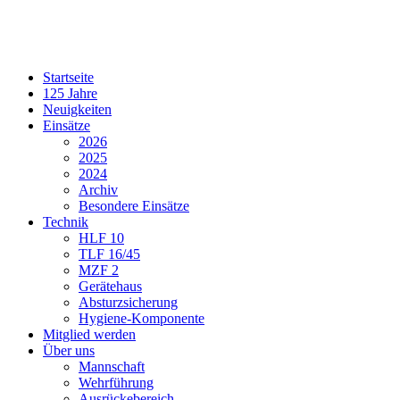
Startseite
125 Jahre
Neuigkeiten
Einsätze
2026
2025
2024
Archiv
Besondere Einsätze
Technik
HLF 10
TLF 16/45
MZF 2
Gerätehaus
Absturzsicherung
Hygiene-Komponente
Mitglied werden
Über uns
Mannschaft
Wehrführung
Ausrückebereich