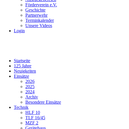
Förderverein e.V.
Geschichte
Partnerwehr
Terminkalender
Unsere Videos
Login
Startseite
125 Jahre
Neuigkeiten
Einsätze
2026
2025
2024
Archiv
Besondere Einsätze
Technik
HLF 10
TLF 16/45
MZF 2
Gerätehaus