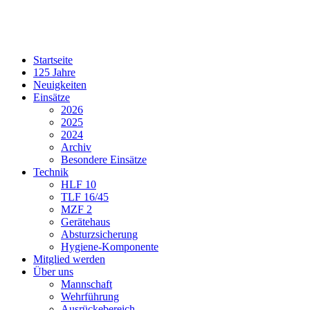
Startseite
125 Jahre
Neuigkeiten
Einsätze
2026
2025
2024
Archiv
Besondere Einsätze
Technik
HLF 10
TLF 16/45
MZF 2
Gerätehaus
Absturzsicherung
Hygiene-Komponente
Mitglied werden
Über uns
Mannschaft
Wehrführung
Ausrückebereich