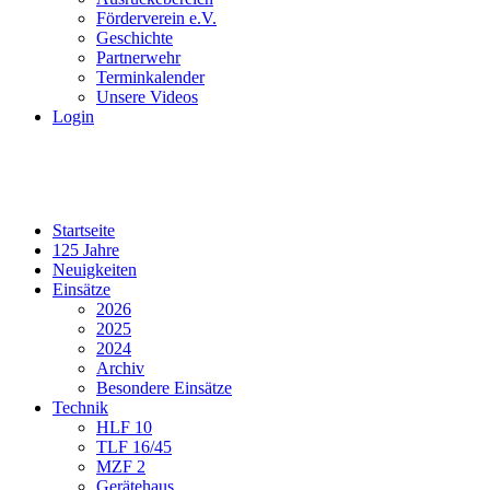
Förderverein e.V.
Geschichte
Partnerwehr
Terminkalender
Unsere Videos
Login
Startseite
125 Jahre
Neuigkeiten
Einsätze
2026
2025
2024
Archiv
Besondere Einsätze
Technik
HLF 10
TLF 16/45
MZF 2
Gerätehaus