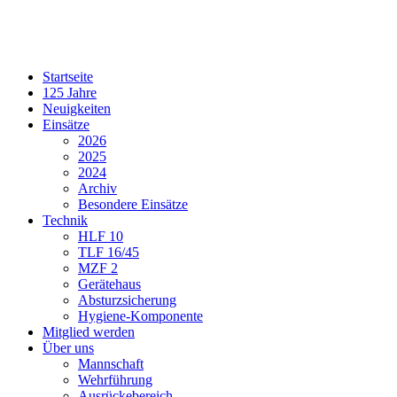
Startseite
125 Jahre
Neuigkeiten
Einsätze
2026
2025
2024
Archiv
Besondere Einsätze
Technik
HLF 10
TLF 16/45
MZF 2
Gerätehaus
Absturzsicherung
Hygiene-Komponente
Mitglied werden
Über uns
Mannschaft
Wehrführung
Ausrückebereich