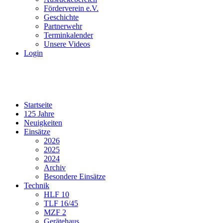
Förderverein e.V.
Geschichte
Partnerwehr
Terminkalender
Unsere Videos
Login
Startseite
125 Jahre
Neuigkeiten
Einsätze
2026
2025
2024
Archiv
Besondere Einsätze
Technik
HLF 10
TLF 16/45
MZF 2
Gerätehaus