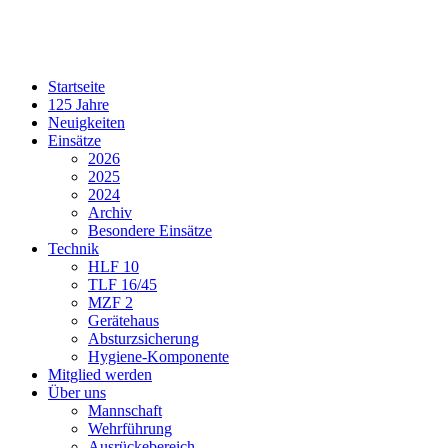
Startseite
125 Jahre
Neuigkeiten
Einsätze
2026
2025
2024
Archiv
Besondere Einsätze
Technik
HLF 10
TLF 16/45
MZF 2
Gerätehaus
Absturzsicherung
Hygiene-Komponente
Mitglied werden
Über uns
Mannschaft
Wehrführung
Ausrückebereich