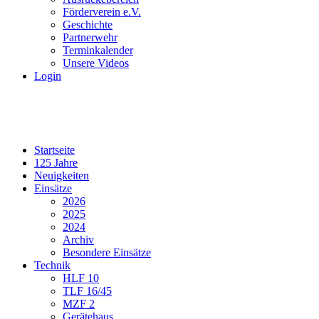
Förderverein e.V.
Geschichte
Partnerwehr
Terminkalender
Unsere Videos
Login
Startseite
125 Jahre
Neuigkeiten
Einsätze
2026
2025
2024
Archiv
Besondere Einsätze
Technik
HLF 10
TLF 16/45
MZF 2
Gerätehaus