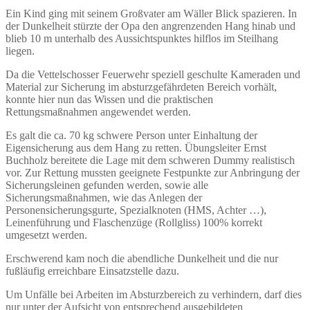
Ein Kind ging mit seinem Großvater am Wäller Blick spazieren. In
der Dunkelheit stürzte der Opa den angrenzenden Hang hinab und
blieb 10 m unterhalb des Aussichtspunktes hilflos im Steilhang
liegen.
Da die Vettelschosser Feuerwehr speziell geschulte Kameraden und
Material zur Sicherung im absturzgefährdeten Bereich vorhält,
konnte hier nun das Wissen und die praktischen
Rettungsmaßnahmen angewendet werden.
Es galt die ca. 70 kg schwere Person unter Einhaltung der
Eigensicherung aus dem Hang zu retten. Übungsleiter Ernst
Buchholz bereitete die Lage mit dem schweren Dummy realistisch
vor. Zur Rettung mussten geeignete Festpunkte zur Anbringung der
Sicherungsleinen gefunden werden, sowie alle
Sicherungsmaßnahmen, wie das Anlegen der
Personensicherungsgurte, Spezialknoten (HMS, Achter …),
Leinenführung und Flaschenzüge (Rollgliss) 100% korrekt
umgesetzt werden.
Erschwerend kam noch die abendliche Dunkelheit und die nur
fußläufig erreichbare Einsatzstelle dazu.
Um Unfälle bei Arbeiten im Absturzbereich zu verhindern, darf dies
nur unter der Aufsicht von entsprechend ausgebildeten