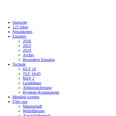
Startseite
125 Jahre
Neuigkeiten
Einsätze
2026
2025
2024
Archiv
Besondere Einsätze
Technik
HLF 10
TLF 16/45
MZF 2
Gerätehaus
Absturzsicherung
Hygiene-Komponente
Mitglied werden
Über uns
Mannschaft
Wehrführung
Ausrückebereich