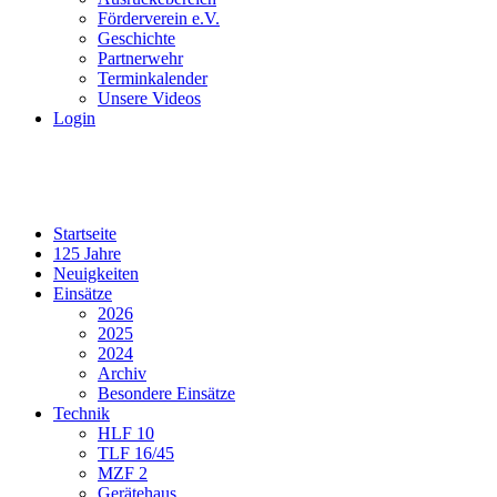
Förderverein e.V.
Geschichte
Partnerwehr
Terminkalender
Unsere Videos
Login
Startseite
125 Jahre
Neuigkeiten
Einsätze
2026
2025
2024
Archiv
Besondere Einsätze
Technik
HLF 10
TLF 16/45
MZF 2
Gerätehaus