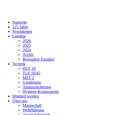
Startseite
125 Jahre
Neuigkeiten
Einsätze
2026
2025
2024
Archiv
Besondere Einsätze
Technik
HLF 10
TLF 16/45
MZF 2
Gerätehaus
Absturzsicherung
Hygiene-Komponente
Mitglied werden
Über uns
Mannschaft
Wehrführung
Ausrückebereich