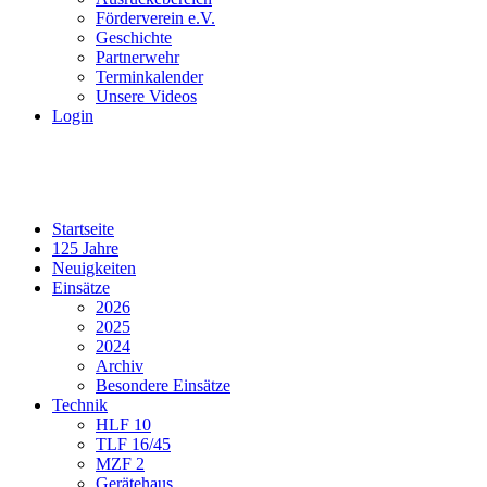
Förderverein e.V.
Geschichte
Partnerwehr
Terminkalender
Unsere Videos
Login
Startseite
125 Jahre
Neuigkeiten
Einsätze
2026
2025
2024
Archiv
Besondere Einsätze
Technik
HLF 10
TLF 16/45
MZF 2
Gerätehaus