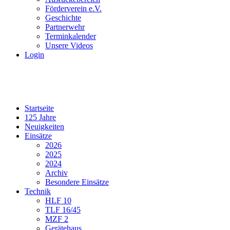
Förderverein e.V.
Geschichte
Partnerwehr
Terminkalender
Unsere Videos
Login
Startseite
125 Jahre
Neuigkeiten
Einsätze
2026
2025
2024
Archiv
Besondere Einsätze
Technik
HLF 10
TLF 16/45
MZF 2
Gerätehaus