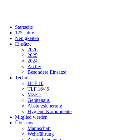
Startseite
125 Jahre
Neuigkeiten
Einsätze
2026
2025
2024
Archiv
Besondere Einsätze
Technik
HLF 10
TLF 16/45
MZF 2
Gerätehaus
Absturzsicherung
Hygiene-Komponente
Mitglied werden
Über uns
Mannschaft
Wehrführung
Ausrückebereich