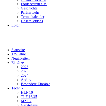
Förderverein e.V.
Geschichte
Partnerwehr
Terminkalender
Unsere Videos
Login
Startseite
125 Jahre
Neuigkeiten
Einsätze
2026
2025
2024
Archiv
Besondere Einsätze
Technik
HLF 10
TLF 16/45
MZF 2
Gerätehaus