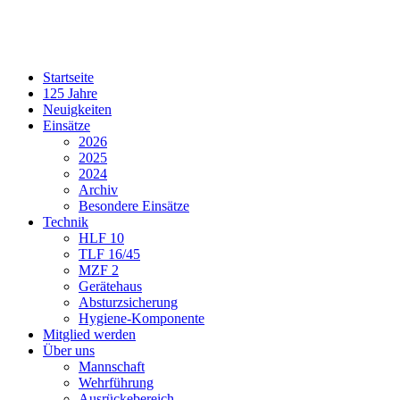
Startseite
125 Jahre
Neuigkeiten
Einsätze
2026
2025
2024
Archiv
Besondere Einsätze
Technik
HLF 10
TLF 16/45
MZF 2
Gerätehaus
Absturzsicherung
Hygiene-Komponente
Mitglied werden
Über uns
Mannschaft
Wehrführung
Ausrückebereich