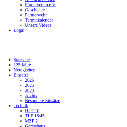
Förderverein e.V.
Geschichte
Partnerwehr
Terminkalender
Unsere Videos
Login
Startseite
125 Jahre
Neuigkeiten
Einsätze
2026
2025
2024
Archiv
Besondere Einsätze
Technik
HLF 10
TLF 16/45
MZF 2
Gerätehaus