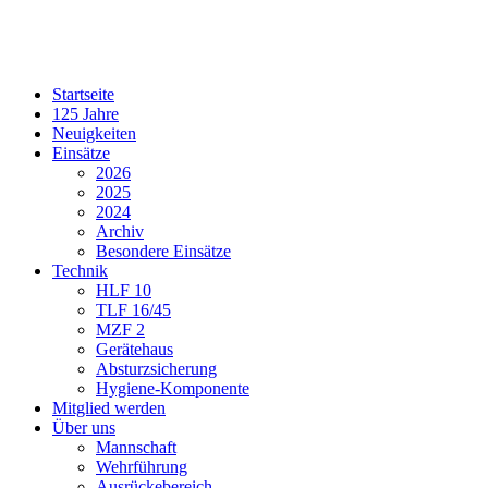
Startseite
125 Jahre
Neuigkeiten
Einsätze
2026
2025
2024
Archiv
Besondere Einsätze
Technik
HLF 10
TLF 16/45
MZF 2
Gerätehaus
Absturzsicherung
Hygiene-Komponente
Mitglied werden
Über uns
Mannschaft
Wehrführung
Ausrückebereich