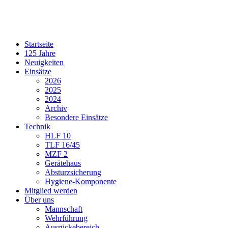
Startseite
125 Jahre
Neuigkeiten
Einsätze
2026
2025
2024
Archiv
Besondere Einsätze
Technik
HLF 10
TLF 16/45
MZF 2
Gerätehaus
Absturzsicherung
Hygiene-Komponente
Mitglied werden
Über uns
Mannschaft
Wehrführung
Ausrückebereich