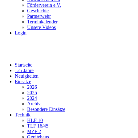
Förderverein e.V.
Geschichte
Partnerwehr
Terminkalender
Unsere Videos
Login
Startseite
125 Jahre
Neuigkeiten
Einsätze
2026
2025
2024
Archiv
Besondere Einsätze
Technik
HLF 10
TLF 16/45
MZF 2
Gerätehaus